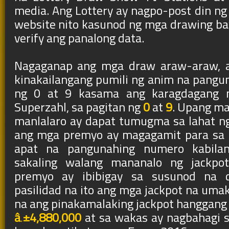
media. Ang Lottery ay nagpo-post din n
website nito kasunod ng mga drawing b
verify ang panalong data.
Nagaganap ang mga draw araw-araw, a
kinakailangang pumili ng anim na pangu
ng 0 at 9 kasama ang karagdagang nu
Superzahl, sa pagitan ng
0
at
9
. Upang ma
manlalaro ay dapat tumugma sa lahat n
ang mga premyo ay magagamit para sa 
apat na pangunahing numero kabilan
sakaling walang mananalo ng jackpo
premyo ay ibibigay sa susunod na d
pasilidad na ito ang mga jackpot na umak
na ang pinakamalaking jackpot hanggang
â‚±
4,880,000
at sa wakas ay nagbahagi s