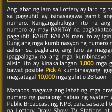
Ang lahat ng laro sa Lottery ay laro ng 
sa pagguhit ay isinasagawa gamit a
numero. Nangangahulugan ito na ang
numero ay may PANTAY na pagkakataon
pagguhit, KAHIT KAILAN man ito ay igin
Kung ang mga kumbinasyon ng numero na
aalisin sa paglalaro, ang laro ay magig
ipagpalagay na ang mga kumbinasyon
alisin, ito ay kinakailangan
1,000
mga gu
bawat posible
Pick 4
kumbinasyong igug
magtatagal
10,000
mga guhit o 28 taon.
Matapos magawa ang lahat ng mga draw
numero ng panalong nabuo ng system a
Public Broadcasting, NPB, para sa satellit
na Lottery Draw Show TV Stations at 