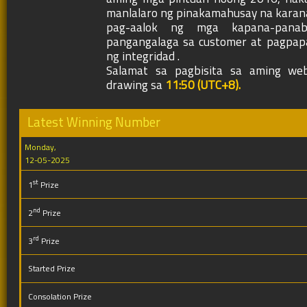
manlalaro ng pinakamahusay na karan
pag-aalok ng mga kapana-pana
pangangalaga sa customer at pagpapa
ng integridad .
Salamat sa pagbisita sa aming webs
drawing sa
11:50 (UTC+8).
Latest Winning Number
Monday,
12-05-2025
st
1
Prize
nd
2
Prize
rd
3
Prize
Started Prize
Consolation Prize