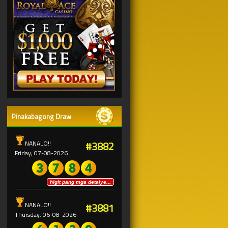
Pinakabagong Draw
NANALO!!
#3882
Friday, 07-08-2026
NANALO!!
#3881
Thursday, 06-08-2026