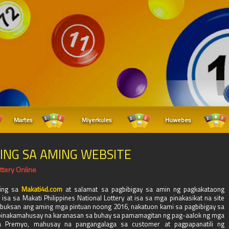
Martes
Miyerkules
Huwebes
ING SA AMING WEBSITE
ttery Online
ting sa
Makati4d.com
at salamat sa pagbibigay sa amin ng pagkakataong
g isa sa Makati Philippines National Lottery at isa sa mga pinakasikat na site
 buksan ang aming mga pintuan noong 2016, nakatuon kami sa pagbibigay sa
pinakamahusay na karanasan sa buhay sa pamamagitan ng pag-aalok ng mga
a Premyo, mahusay na pangangalaga sa customer at pagpapanatili ng