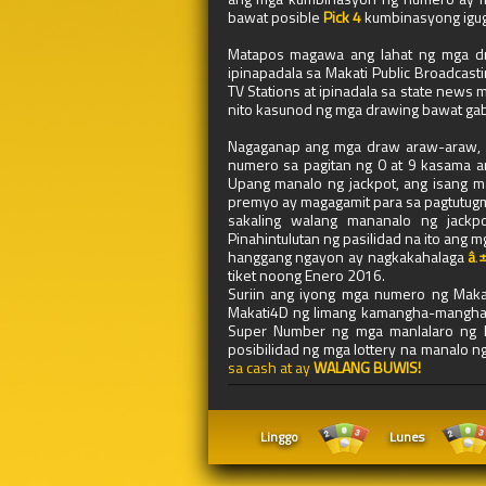
bawat posible
Pick 4
kumbinasyong igug
Matapos magawa ang lahat ng mga dr
ipinapadala sa Makati Public Broadcasti
TV Stations at ipinadala sa state news
nito kasunod ng mga drawing bawat gab
Nagaganap ang mga draw araw-araw, a
numero sa pagitan ng 0 at 9 kasama an
Upang manalo ng jackpot, ang isang m
premyo ay magagamit para sa pagtutugm
sakaling walang mananalo ng jackp
Pinahintulutan ng pasilidad na ito ang 
hanggang ngayon ay nagkakahalaga
â‚
tiket noong Enero 2016.
Suriin ang iyong mga numero ng Makat
Makati4D ng limang kamangha-manghang
Super Number ng mga manlalaro ng 
posibilidad ng mga lottery na manalo
sa cash at ay
WALANG BUWIS!
Linggo
Lunes