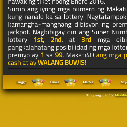
hawak ng tiket noong Enero 2016.
Suriin ang iyong mga numero ng Makati4
kung nanalo ka sa lottery! Nagtatampo
kamangha-manghang dibisyon ng prem
jackpot. Nagbibigay din ang Super Num
lottery
1st
,
2nd
, at
3rd
mga dibi
pangkalahatang posibilidad ng mga lott
premyo ay
1
sa
99
. Makati4D
ang mga p
cash at ay
WALANG BUWIS!
Linggo
Lunes
Martes
Miy
© copyright 2016 |
Makati