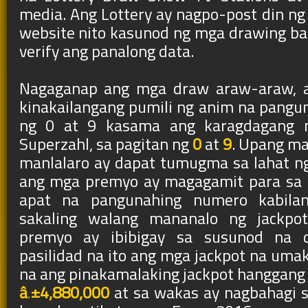
media. Ang Lottery ay nagpo-post din n
website nito kasunod ng mga drawing b
verify ang panalong data.
Nagaganap ang mga draw araw-araw, a
kinakailangang pumili ng anim na pangu
ng 0 at 9 kasama ang karagdagang nu
Superzahl, sa pagitan ng
0
at
9
. Upang ma
manlalaro ay dapat tumugma sa lahat n
ang mga premyo ay magagamit para sa 
apat na pangunahing numero kabilan
sakaling walang mananalo ng jackpo
premyo ay ibibigay sa susunod na d
pasilidad na ito ang mga jackpot na umak
na ang pinakamalaking jackpot hanggang
â‚±
4,880,000
at sa wakas ay nagbahagi s