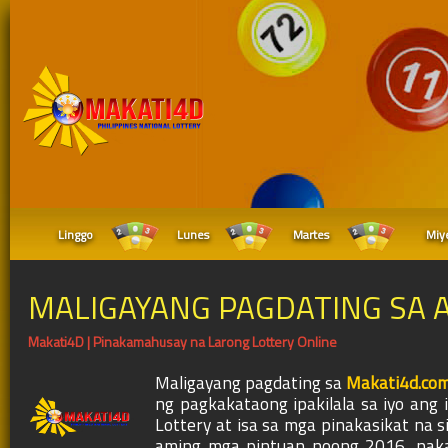
Linggo
Lunes
Martes
Miy
MALIGAYANG PAGDATING SA 
Makati4D | Pinakamahusay na Larong Lottery Online
Maligayang pagdating sa
Makati4d.co
ng pagkakataong ipakilala sa iyo ang 
Lottery at isa sa mga pinakasikat na 
aming mga pintuan noong 2016, naka