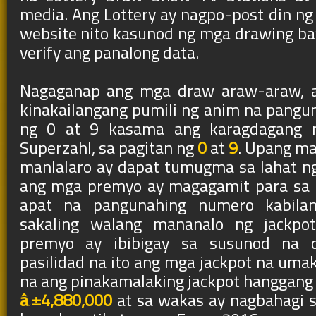
media. Ang Lottery ay nagpo-post din n
website nito kasunod ng mga drawing b
verify ang panalong data.
Nagaganap ang mga draw araw-araw, a
kinakailangang pumili ng anim na pangu
ng 0 at 9 kasama ang karagdagang nu
Superzahl, sa pagitan ng
0
at
9
. Upang ma
manlalaro ay dapat tumugma sa lahat n
ang mga premyo ay magagamit para sa 
apat na pangunahing numero kabilan
sakaling walang mananalo ng jackpo
premyo ay ibibigay sa susunod na d
pasilidad na ito ang mga jackpot na umak
na ang pinakamalaking jackpot hanggang
â‚±
4,880,000
at sa wakas ay nagbahagi s