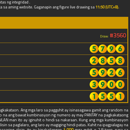
as ng integridad .
ta sa aming website. Gaganapin ang figure live drawing sa
11:50 (UTC+8).
#3560
Draw:
 pagkakataon. Ang mga laro sa pagguhit ay isinasagawa gamit ang random na
to na ang bawat kumbinasyon ng numero ay may PANTAY na pagkakataong
AILAN man ito ay iginuhit o hindi sa nakaraan. Kung ang mga kumbinasyon
isin sa paglalaro, ang laro ay magiging hindi patas. Kahit na ipagpalagay na
aring alisin, ito ay kinakailangan
1,000
mga guhit, o 2.8 taon, para sa