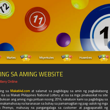
Martes
Miyerkules
Huwebes
ING SA AMING WEBSITE
ttery Online
ting sa
Makati4d.com
at salamat sa pagbibigay sa amin ng pagkakataong
g isa sa Makati Philippines National Lottery at isa sa mga pinakasikat na site
 buksan ang aming mga pintuan noong 2016, nakatuon kami sa pagbibigay sa
pinakamahusay na karanasan sa buhay sa pamamagitan ng pag-aalok ng mga
a Premyo, mahusay na pangangalaga sa customer at pagpapanatili ng