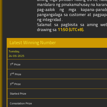
manlalaro ng pinakamahusay na karan
pag-aalok ng mga kapana-pana
pangangalaga sa customer at pagpapa
ng integridad .
Salamat sa pagbisita sa aming webs
drawing sa
11:50 (UTC+8).
Latest Winning Number
Tuesday,
24-06-2025
st
1
Prize
nd
2
Prize
rd
3
Prize
Started Prize
Consolation Prize