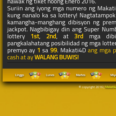
hawak ng tiket noong Enero 2016.
Suriin ang iyong mga numero ng Makati4
kung nanalo ka sa lottery! Nagtatampo
kamangha-manghang dibisyon ng prem
jackpot. Nagbibigay din ang Super Num
lottery
1st
,
2nd
, at
3rd
mga dibi
pangkalahatang posibilidad ng mga lott
premyo ay
1
sa
99
. Makati4D
ang mga p
cash at ay
WALANG BUWIS!
Linggo
Lunes
Martes
Miy
© copyright 2016 |
Makati