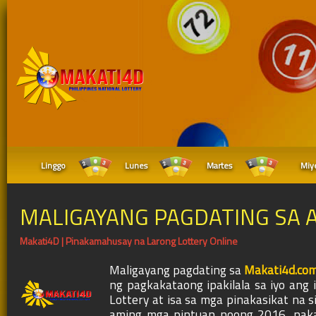
Linggo
Lunes
Martes
Miy
MALIGAYANG PAGDATING SA 
Makati4D | Pinakamahusay na Larong Lottery Online
Maligayang pagdating sa
Makati4d.co
ng pagkakataong ipakilala sa iyo ang 
Lottery at isa sa mga pinakasikat na 
aming mga pintuan noong 2016, naka