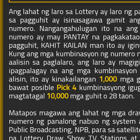
Ang lahat ng laro sa Lottery ay laro ng 
sa pagguhit ay isinasagawa gamit a
numero. Nangangahulugan ito na ang
numero ay may PANTAY na pagkakataon
pagguhit, KAHIT KAILAN man ito ay igin
Kung ang mga kumbinasyon ng numero na
aalisin sa paglalaro, ang laro ay magig
ipagpalagay na ang mga kumbinasyon
alisin, ito ay kinakailangan
1,000
mga gu
bawat posible
Pick 4
kumbinasyong igug
magtatagal
10,000
mga guhit o 28 taon.
Matapos magawa ang lahat ng mga draw
numero ng panalong nabuo ng system a
Public Broadcasting, NPB, para sa satellit
na Lottery Draw Show TV Stations at 